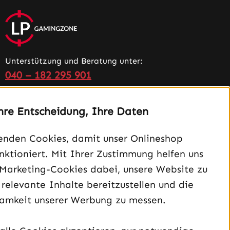
Unterstützung und Beratung unter:
040 – 182 295 901
Mo-Fr, 08:00 - 16:00 Uhr
hre Entscheidung, Ihre Daten
Oder über unser
Kontaktformular
.
enden Cookies, damit unser Onlineshop
Vertrag widerrufen
unktioniert. Mit Ihrer Zustimmung helfen uns
 Marketing-Cookies dabei, unsere Website zu
Schau auf Instagram vorbei – öffnet in neuem Tab (exter
Sieh dir unsere TikTok-Videos an – öffnet in neuem T
Sieh dir unsere Videos auf YouTube an – öffnet i
 relevante Inhalte bereitzustellen und die
amkeit unserer Werbung zu messen.