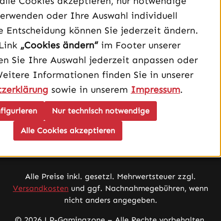
alle Cookies akzeptieren, nur notwendige
erwenden oder Ihre Auswahl individuell
e Entscheidung können Sie jederzeit ändern.
Infos
Link
„Cookies ändern“
im Footer unserer
Service
n Sie Ihre Auswahl jederzeit anpassen oder
Weitere Informationen finden Sie in unserer
zerklärung
sowie in unserem
Impressum
.
Unsere Versand- und Zahlungsarten:
figurieren
Nur technisch notwendige
Alle Cookies akzeptieren
Alle Preise inkl. gesetzl. Mehrwertsteuer zzgl.
Versandkosten
und ggf. Nachnahmegebühren, wenn
nicht anders angegeben.
© 2026 LP-Gamingzone – Alle Rechte vorbehalten.