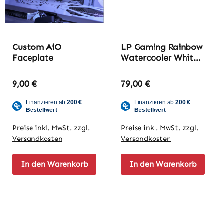
Custom AiO
LP Gaming Rainbow
Faceplate
Watercooler White
240mm 350W TDP
Regulärer Preis:
Regulärer Preis:
9,00 €
79,00 €
Preise inkl. MwSt. zzgl.
Preise inkl. MwSt. zzgl.
Versandkosten
Versandkosten
In den Warenkorb
In den Warenkorb