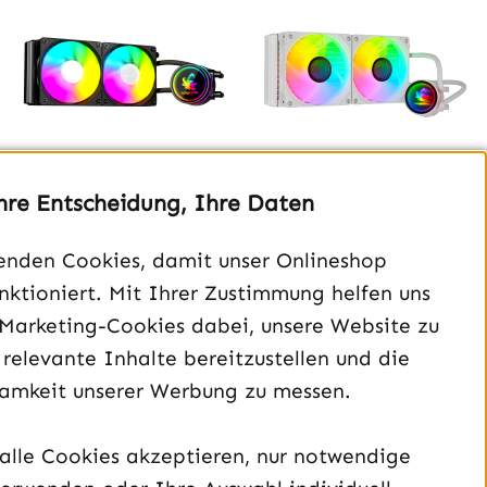
hre Entscheidung, Ihre Daten
LP Gaming RGB
LP Gaming RGB
Watercooler Black
Watercooler White
enden Cookies, damit unser Onlineshop
240mm 350W TDP
240mm 350W TDP
unktioniert. Mit Ihrer Zustimmung helfen uns
custom Faceplate
Regulärer Preis:
59,00 €
59,00 €
 Marketing-Cookies dabei, unsere Website zu
 relevante Inhalte bereitzustellen und die
amkeit unserer Werbung zu messen.
Preise inkl. MwSt. zzgl.
Preise inkl. MwSt. zzgl.
Versandkosten
Versandkosten
alle Cookies akzeptieren, nur notwendige
Jetzt konfigurieren
In den Warenkorb