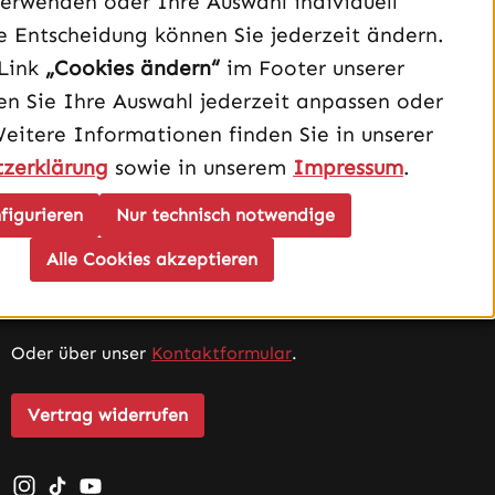
erwenden oder Ihre Auswahl individuell
e Entscheidung können Sie jederzeit ändern.
Link
„Cookies ändern“
im Footer unserer
n Sie Ihre Auswahl jederzeit anpassen oder
Weitere Informationen finden Sie in unserer
zerklärung
sowie in unserem
Impressum
.
figurieren
Nur technisch notwendige
Unterstützung und Beratung unter:
Alle Cookies akzeptieren
040 – 182 295 901
Mo-Fr, 08:00 - 16:00 Uhr
Oder über unser
Kontaktformular
.
Vertrag widerrufen
Schau auf Instagram vorbei – öffnet in neuem Tab (exter
Sieh dir unsere TikTok-Videos an – öffnet in neuem T
Sieh dir unsere Videos auf YouTube an – öffnet i