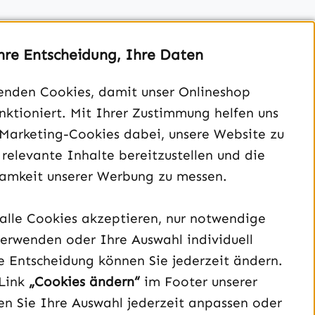
hre Entscheidung, Ihre Daten
enden Cookies, damit unser Onlineshop
unktioniert. Mit Ihrer Zustimmung helfen uns
Unterstützung und Beratung unter:
 Marketing-Cookies dabei, unsere Website zu
040 – 182 295 901
 relevante Inhalte bereitzustellen und die
Mo-Fr, 08:00 - 16:00 Uhr
amkeit unserer Werbung zu messen.
Oder über unser
Kontaktformular
.
alle Cookies akzeptieren, nur notwendige
erwenden oder Ihre Auswahl individuell
Vertrag widerrufen
e Entscheidung können Sie jederzeit ändern.
Link
„Cookies ändern“
im Footer unserer
Schau auf Instagram vorbei – öffnet in neuem Tab (exter
Sieh dir unsere TikTok-Videos an – öffnet in neuem T
Sieh dir unsere Videos auf YouTube an – öffnet i
n Sie Ihre Auswahl jederzeit anpassen oder