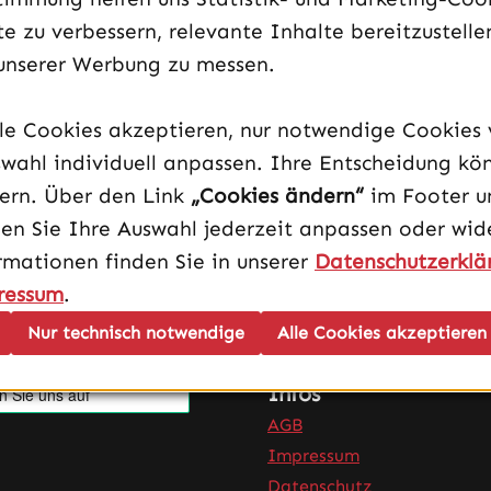
​ 10bit 4:2:2 /​ 8bit 4:4:4 /​ 10bit 4:4:4 /​ 12bit 4:4:4), H.264 (8bit 4:2:0, 10bit 4:2:0, 8bit 4:2:2, 
e zu verbessern, relevante Inhalte bereitzustelle
unserer Werbung zu messen.
GPU Nvidia High white
lle Cookies akzeptieren, nur notwendige Cookies
wahl individuell anpassen. Ihre Entscheidung kö
dern. Über den Link
„Cookies ändern“
im Footer u
en Sie Ihre Auswahl jederzeit anpassen oder wide
rmationen finden Sie in unserer
Datenschutzerklä
ressum
.
Nur technisch notwendige
Alle Cookies akzeptieren
Infos
AGB
Impressum
Datenschutz