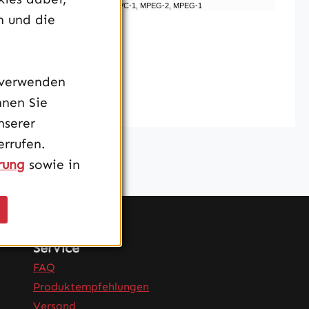
10bit 4:2:2), VP9 (8bit /​ 10bit /​ 12bit), VP8, VC-1, MPEG-2, MPEG-1
n und die
 verwenden
nnen Sie
nserer
rrufen.
rung
sowie in
Service
FAQ
Produktempfehlungen
Versand