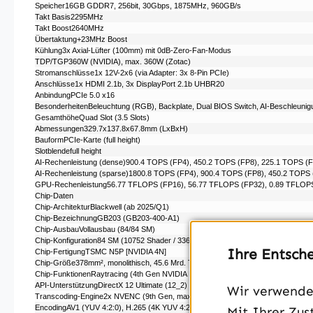
Speicher16GB GDDR7, 256bit, 30Gbps, 1875MHz, 960GB/​s
Takt Basis2295MHz
Takt Boost2640MHz
Übertaktung+23MHz Boost
Kühlung3x Axial-Lüfter (100mm) mit 0dB-Zero-Fan-Modus
TDP/TGP360W (NVIDIA), max. 360W (Zotac)
Stromanschlüsse1x 12V-2x6 (via Adapter: 3x 8-Pin PCIe)
Anschlüsse1x HDMI 2.1b, 3x DisplayPort 2.1b UHBR20
AnbindungPCIe 5.0 x16
BesonderheitenBeleuchtung (RGB), Backplate, Dual BIOS Switch, AI-Beschleunig
GesamthöheQuad Slot (3.5 Slots)
Abmessungen329.7x137.8x67.8mm (LxBxH)
BauformPCIe-Karte (full height)
Slotblendefull height
AI-Rechenleistung (dense)900.4 TOPS (FP4), 450.2 TOPS (FP8), 225.1 TOPS (
AI-Rechenleistung (sparse)1800.8 TOPS (FP4), 900.4 TOPS (FP8), 450.2 TOPS
GPU-Rechenleistung56.77 TFLOPS (FP16), 56.77 TFLOPS (FP32), 0.89 TFLOP
Chip-Daten
Chip-ArchitekturBlackwell (ab 2025/​Q1)
Chip-BezeichnungGB203 (GB203-400-A1)
Chip-AusbauVollausbau (84/​84 SM)
Chip-Konfiguration84 SM (10752 Shader /​ 336 TMUs /​ 112 ROPs), 84 RT Cores,
Ihre Entsch
Chip-FertigungTSMC N5P [NVIDIA 4N]
Chip-Größe378mm², monolithisch, 45.6 Mrd. Transistoren
Chip-FunktionenRaytracing (4th Gen NVIDIA RTX, 171 TFLOPS), NVIDIA Tensor
API-UnterstützungDirectX 12 Ultimate (12_2) /​ CUDA 12.8 /​ Vulkan 1.3 /​ OpenCL 3
Wir verwenden
Transcoding-Engine2x NVENC (9th Gen, max. Sessions: 8), 2x NVDEC (6th Gen
EncodingAV1 (YUV 4:2:0), H.265 (4K YUV 4:2:0 /​ 4K YUV 4:2:2 /​ 4K YUV 4:4:4 /​ 4K
Mit Ihrer Zus