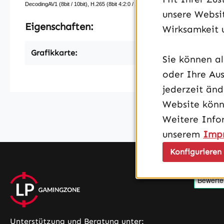
DecodingAV1 (8bit /​ 10bit), H.265 (8bit 4:2:0 /​ 10bit 4:2:0 /​ 12bit 4:2:0 /​ 8bit 4:2:2 /
unsere Websit
Eigenschaften:
Wirksamkeit 
Grafikkarte:
Sie können a
oder Ihre Aus
jederzeit än
Website könn
Weitere Info
unserem
Imp
Konfigurieren
Unterstützung und Beratung unter: