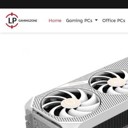
m Hauptinhalt springen
Zur Suche springen
Zur Hauptnavigation springen
Home
Gaming PCs
Office PCs
Bildergalerie überspringen