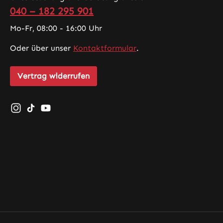
040 – 182 295 901
Mo-Fr, 08:00 - 16:00 Uhr
Oder über unser
Kontaktformular
.
Vertrag widerrufen
Schau auf Instagram vorbei – öffnet in neuem Tab (exte
Sieh dir unsere TikTok-Videos an – öffnet in neuem 
Sieh dir unsere Videos auf YouTube an – öffnet