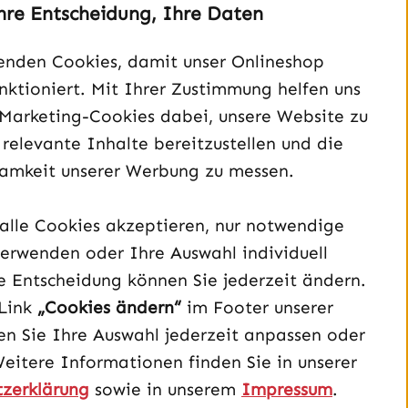
hre Entscheidung, Ihre Daten
enden Cookies, damit unser Onlineshop
Unterstützung und Beratung unter:
unktioniert. Mit Ihrer Zustimmung helfen uns
040 – 182 295 901
 Marketing-Cookies dabei, unsere Website zu
Mo-Fr, 08:00 - 16:00 Uhr
 relevante Inhalte bereitzustellen und die
Oder über unser
Kontaktformular
.
amkeit unserer Werbung zu messen.
Vertrag widerrufen
alle Cookies akzeptieren, nur notwendige
erwenden oder Ihre Auswahl individuell
Schau auf Instagram vorbei – öffnet in neuem Tab (exter
Sieh dir unsere TikTok-Videos an – öffnet in neuem T
Sieh dir unsere Videos auf YouTube an – öffnet i
e Entscheidung können Sie jederzeit ändern.
Link
„Cookies ändern“
im Footer unserer
n Sie Ihre Auswahl jederzeit anpassen oder
Weitere Informationen finden Sie in unserer
zerklärung
sowie in unserem
Impressum
.