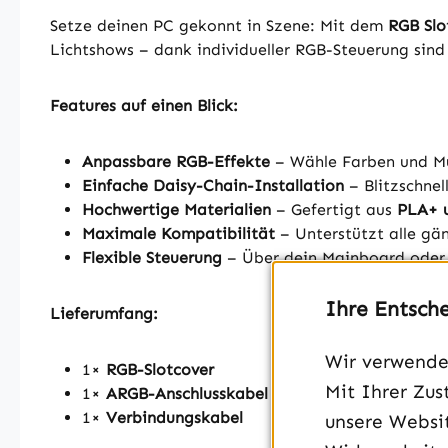
Setze deinen PC gekonnt in Szene: Mit dem
RGB Slo
Lichtshows – dank individueller RGB-Steuerung sind
Features auf einen Blick:
Anpassbare RGB-Effekte
– Wähle Farben und M
Einfache Daisy-Chain-Installation
– Blitzschnel
Hochwertige Materialien
– Gefertigt aus
PLA+ 
Maximale Kompatibilität
– Unterstützt alle gä
Flexible Steuerung
– Über dein Mainboard oder 
Ihre Entsch
Lieferumfang:
Wir verwenden
1×
RGB-Slotcover
Mit Ihrer Zus
1×
ARGB-Anschlusskabel
1×
Verbindungskabel
unsere Websit