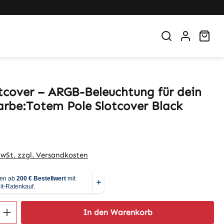
War
tcover – ARGB-Beleuchtung für dein
arbe:Totem Pole Slotcover Black
eis:
MwSt. zzgl. Versandkosten
 Anzahl: Gib den gewünschten Wert ein 
In den Warenkorb