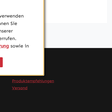
 verwenden
nnen Sie
nserer
rrufen.
rung
sowie in
Service
FAQ
Produktempfehlungen
Versand