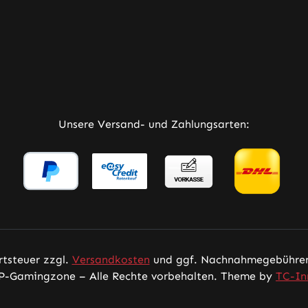
rner Link)
Tab (externer Link)
 in neuem Tab (externer Link)
Unsere Versand- und Zahlungsarten:
rtsteuer zzgl.
Versandkosten
und ggf. Nachnahmegebühren,
P-Gamingzone – Alle Rechte vorbehalten. Theme by
TC-In