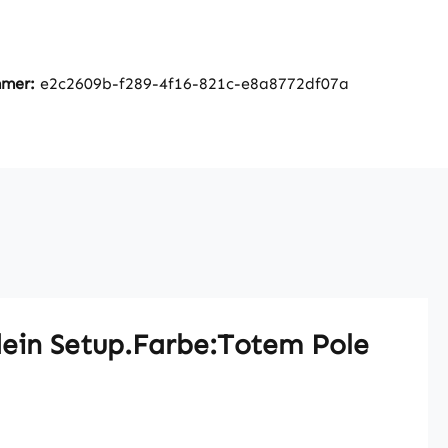
mmer:
e2c2609b-f289-4f16-821c-e8a8772df07a
dein Setup.Farbe:Totem Pole