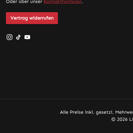
Oder über unser
Kontaktformular
.
Vertrag widerrufen
Schau auf Instagram vorbei – öffnet in neuem Tab (exte
Sieh dir unsere TikTok-Videos an – öffnet in neuem 
Sieh dir unsere Videos auf YouTube an – öffnet
Alle Preise inkl. gesetzl. Mehrwe
© 2026 L