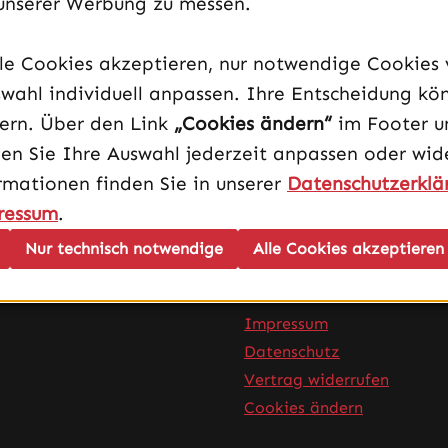
unserer Werbung zu messen.
ingen!
lle Cookies akzeptieren, nur notwendige Cookies
wahl individuell anpassen. Ihre Entscheidung kö
dern. Über den Link
„Cookies ändern“
im Footer u
en Sie Ihre Auswahl jederzeit anpassen oder wide
rmationen finden Sie in unserer
Datenschutzerklä
ressum
.
Nur technisch notwendige
Alle Cookies akzeptieren
Infos
AGB
Impressum
Datenschutz
Vertrag widerrufen
Cookies ändern