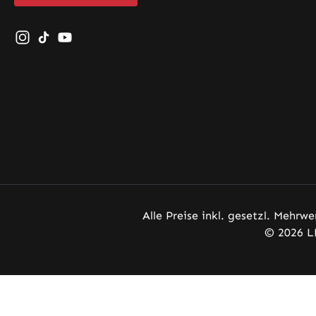
Schau auf Instagram vorbei – öffnet in neuem Tab (exte
Sieh dir unsere TikTok-Videos an – öffnet in neuem 
Sieh dir unsere Videos auf YouTube an – öffnet
Alle Preise inkl. gesetzl. Mehrwe
© 2026 L