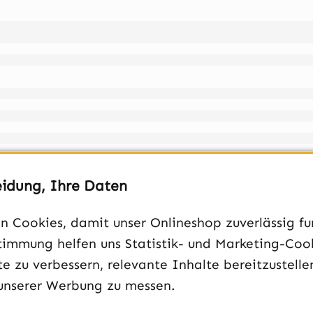
eidung, Ihre Daten
 Cookies, damit unser Onlineshop zuverlässig fun
timmung helfen uns Statistik- und Marketing-Coo
e zu verbessern, relevante Inhalte bereitzustelle
ubfilter, Grafikkarte vertikal montierbar, Sichtfenster aus Glas, Mehrkammerdesign
unserer Werbung zu messen.