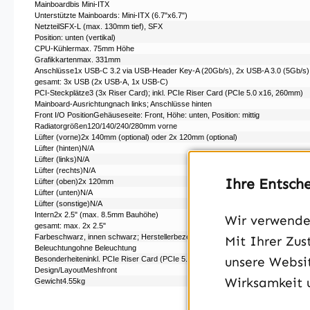
Mainboardbis Mini-ITX
Unterstützte Mainboards: Mini-ITX (6.7"x6.7")
NetzteilSFX-L (max. 130mm tief), SFX
Position: unten (vertikal)
CPU-Kühlermax. 75mm Höhe
Grafikkartenmax. 331mm
Anschlüsse1x USB-C 3.2 via USB-Header Key-A (20Gb/​s), 2x USB-A 3.0 (5Gb/​s)
gesamt: 3x USB (2x USB-A, 1x USB-C)
PCI-Steckplätze3 (3x Riser Card); inkl. PCIe Riser Card (PCIe 5.0 x16, 260mm)
Mainboard-Ausrichtungnach links; Anschlüsse hinten
Front I/O PositionGehäuseseite: Front, Höhe: unten, Position: mittig
Radiatorgrößen120/​140/​240/​280mm vorne
Lüfter (vorne)2x 140mm (optional) oder 2x 120mm (optional)
Lüfter (hinten)N/​A
Lüfter (links)N/​A
Lüfter (rechts)N/​A
Ihre Entsch
Lüfter (oben)2x 120mm
Lüfter (unten)N/​A
Lüfter (sonstige)N/​A
Intern2x 2.5" (max. 8.5mm Bauhöhe)
Wir verwenden
gesamt: max. 2x 2.5"
Farbeschwarz, innen schwarz; Herstellerbezeichnung: Black
Mit Ihrer Zus
Beleuchtungohne Beleuchtung
unsere Websit
Besonderheiteninkl. PCIe Riser Card (PCIe 5.0 x16, 260mm), Kabelmanagement, Sta
Design/LayoutMeshfront
Wirksamkeit 
Gewicht4.55kg