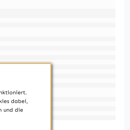
ktioniert.
kies dabei,
n und die