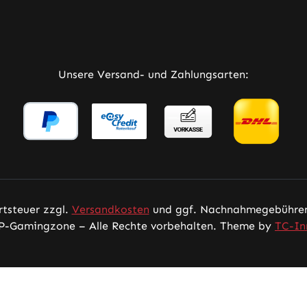
rner Link)
Tab (externer Link)
 in neuem Tab (externer Link)
Unsere Versand- und Zahlungsarten:
rtsteuer zzgl.
Versandkosten
und ggf. Nachnahmegebühren,
P-Gamingzone – Alle Rechte vorbehalten. Theme by
TC-In