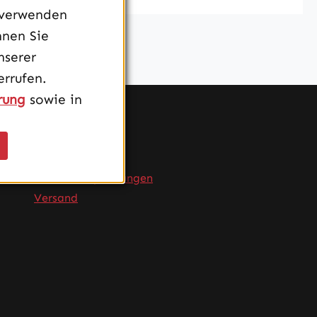
 verwenden
nnen Sie
nserer
rrufen.
rung
sowie in
Service
FAQ
Produktempfehlungen
Versand