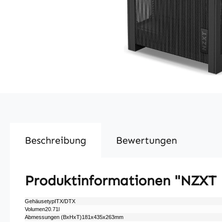
Beschreibung
Bewertungen
Produktinformationen "NZXT H
GehäusetypITX/​DTX
Volumen20.71l
Abmessungen (BxHxT)181x435x263mm