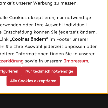
amkeit unserer Werbung zu messen.
alle Cookies akzeptieren, nur notwendige
Unterstützung und Beratung unter:
erwenden oder Ihre Auswahl individuell
040 – 182 295 901
e Entscheidung können Sie jederzeit ändern.
Mo-Fr, 08:00 - 16:00 Uhr
Link
„Cookies ändern“
im Footer unserer
Oder über unser
Kontaktformular
.
n Sie Ihre Auswahl jederzeit anpassen oder
Weitere Informationen finden Sie in unserer
Vertrag widerrufen
zerklärung
sowie in unserem
Impressum
.
figurieren
Nur technisch notwendige
Schau auf Instagram vorbei – öffnet in neuem Tab (exter
Sieh dir unsere TikTok-Videos an – öffnet in neuem T
Sieh dir unsere Videos auf YouTube an – öffnet i
Alle Cookies akzeptieren