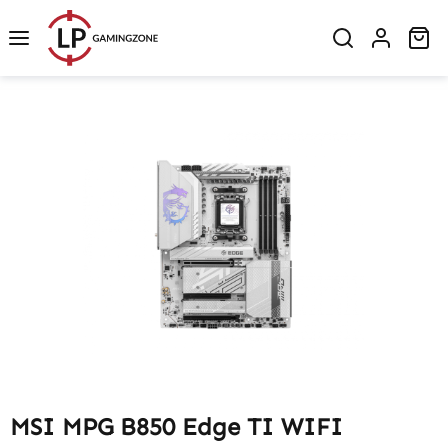
Zum Hauptinhalt springen
Wa
Bildergalerie überspringen
MSI MPG B850 Edge TI WIFI