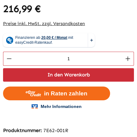
216,99 €
Regulärer Preis:
Preise inkl. MwSt. zzgl. Versandkosten
Produkt Anzahl: Gib den gewünschten Wert 
In den Warenkorb
Produktnummer:
7E62-001R