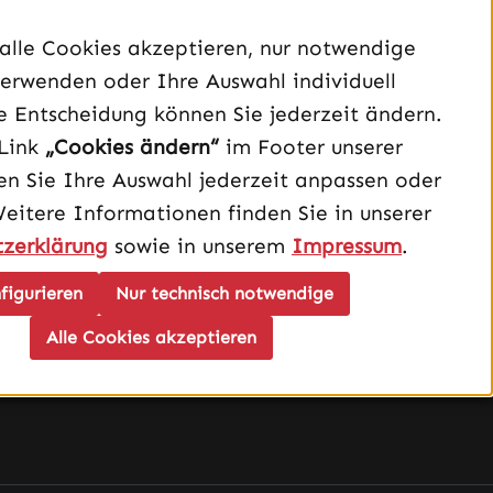
Unterstützung und Beratung unter:
alle Cookies akzeptieren, nur notwendige
040 – 182 295 901
erwenden oder Ihre Auswahl individuell
e Entscheidung können Sie jederzeit ändern.
Mo-Fr, 08:00 - 16:00 Uhr
Link
„Cookies ändern“
im Footer unserer
Oder über unser
Kontaktformular
.
n Sie Ihre Auswahl jederzeit anpassen oder
Weitere Informationen finden Sie in unserer
Vertrag widerrufen
zerklärung
sowie in unserem
Impressum
.
Schau auf Instagram vorbei – öffnet in neuem Tab (exter
Sieh dir unsere TikTok-Videos an – öffnet in neuem T
Sieh dir unsere Videos auf YouTube an – öffnet i
figurieren
Nur technisch notwendige
Alle Cookies akzeptieren