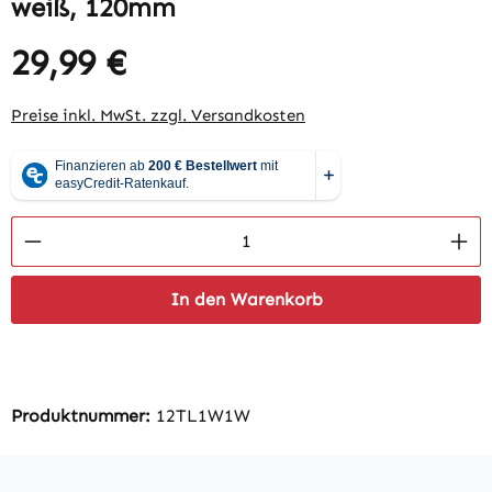
weiß, 120mm
29,99 €
Regulärer Preis:
Preise inkl. MwSt. zzgl. Versandkosten
Produkt Anzahl: Gib den gewünschten Wert 
In den Warenkorb
Produktnummer:
12TL1W1W