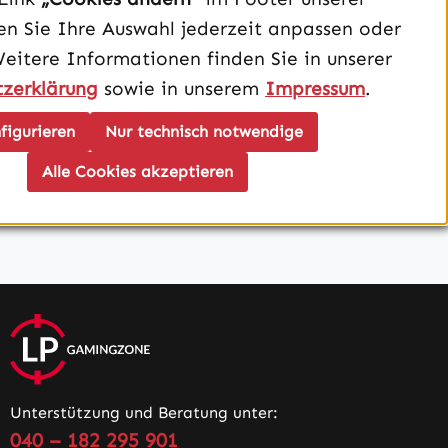
Kühlung
n Sie Ihre Auswahl jederzeit anpassen oder
Weitere Informationen finden Sie in unserer
SSD
zerklärung
sowie in unserem
Impressum
.
figurieren
Nur technisch notwendige
Betriebssystem
Alle Cookies akzeptieren
Unterstützung und Beratung unter:
040 – 182 295 901