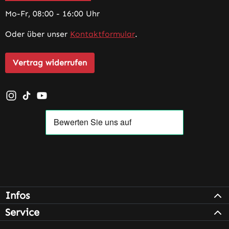
Mo-Fr, 08:00 - 16:00 Uhr
Oder über unser
Kontaktformular
.
Vertrag widerrufen
Schau auf Instagram vorbei – öffnet in neuem Tab (exter
Sieh dir unsere TikTok-Videos an – öffnet in neuem T
Sieh dir unsere Videos auf YouTube an – öffnet i
Infos
Service