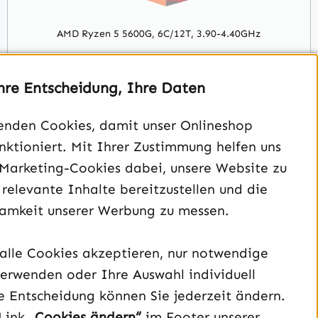
AMD Ryzen 5 5600G, 6C/12T, 3.90-4.40GHz
Ausgewählt
hre Entscheidung, Ihre Daten
enden Cookies, damit unser Onlineshop
Mainboard
unktioniert. Mit Ihrer Zustimmung helfen uns
 Marketing-Cookies dabei, unsere Website zu
Gehäuse
 relevante Inhalte bereitzustellen und die
amkeit unserer Werbung zu messen.
Netzteil
alle Cookies akzeptieren, nur notwendige
erwenden oder Ihre Auswahl individuell
Ram
e Entscheidung können Sie jederzeit ändern.
Link
„Cookies ändern“
im Footer unserer