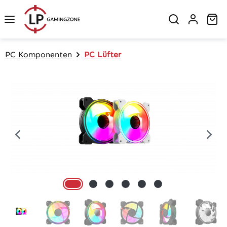
Zum Hauptinhalt springen
Wa
PC Komponenten
PC Lüfter
Bildergalerie überspringen