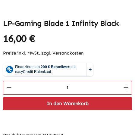
LP-Gaming Blade 1 Infinity Black
16,00 €
Regulärer Preis:
Preise inkl. MwSt. zzgl. Versandkosten
Produkt Anzahl: Gib den gewünschten Wert 
In den Warenkorb