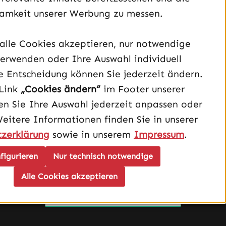
amkeit unserer Werbung zu messen.
alle Cookies akzeptieren, nur notwendige
Unterstützung und Beratung unter:
erwenden oder Ihre Auswahl individuell
040 – 182 295 901
e Entscheidung können Sie jederzeit ändern.
Mo-Fr, 08:00 - 16:00 Uhr
Link
„Cookies ändern“
im Footer unserer
n Sie Ihre Auswahl jederzeit anpassen oder
Oder über unser
Kontaktformular
.
Weitere Informationen finden Sie in unserer
zerklärung
sowie in unserem
Impressum
.
Vertrag widerrufen
figurieren
Nur technisch notwendige
Schau auf Instagram vorbei – öffnet in neuem Tab (exter
Sieh dir unsere TikTok-Videos an – öffnet in neuem T
Sieh dir unsere Videos auf YouTube an – öffnet i
Alle Cookies akzeptieren