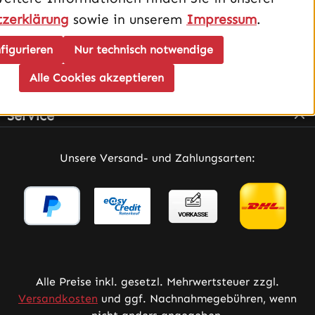
zerklärung
sowie in unserem
Impressum
.
figurieren
Nur technisch notwendige
Alle Cookies akzeptieren
Infos
Service
Unsere Versand- und Zahlungsarten:
Alle Preise inkl. gesetzl. Mehrwertsteuer zzgl.
Versandkosten
und ggf. Nachnahmegebühren, wenn