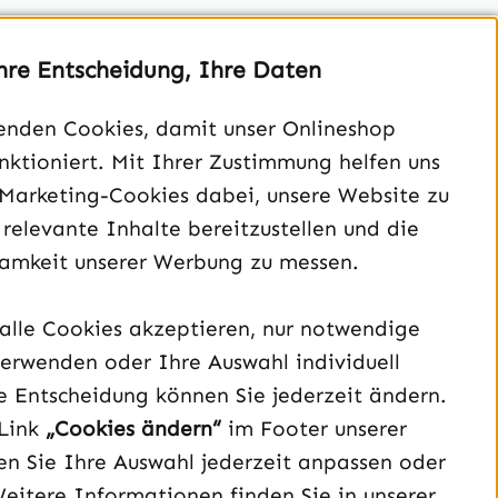
hre Entscheidung, Ihre Daten
enden Cookies, damit unser Onlineshop
unktioniert. Mit Ihrer Zustimmung helfen uns
Unterstützung und Beratung unter:
 Marketing-Cookies dabei, unsere Website zu
040 – 182 295 901
 relevante Inhalte bereitzustellen und die
Mo-Fr, 08:00 - 16:00 Uhr
amkeit unserer Werbung zu messen.
Oder über unser
Kontaktformular
.
alle Cookies akzeptieren, nur notwendige
Vertrag widerrufen
erwenden oder Ihre Auswahl individuell
e Entscheidung können Sie jederzeit ändern.
Schau auf Instagram vorbei – öffnet in neuem Tab (exter
Sieh dir unsere TikTok-Videos an – öffnet in neuem T
Sieh dir unsere Videos auf YouTube an – öffnet i
Link
„Cookies ändern“
im Footer unserer
n Sie Ihre Auswahl jederzeit anpassen oder
Weitere Informationen finden Sie in unserer