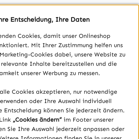
hre Entscheidung, Ihre Daten
enden Cookies, damit unser Onlineshop
unktioniert. Mit Ihrer Zustimmung helfen uns
Unterstützung und Beratung unter:
 Marketing-Cookies dabei, unsere Website zu
040 – 182 295 901
 relevante Inhalte bereitzustellen und die
Mo-Fr, 08:00 - 16:00 Uhr
amkeit unserer Werbung zu messen.
Oder über unser
Kontaktformular
.
alle Cookies akzeptieren, nur notwendige
Vertrag widerrufen
erwenden oder Ihre Auswahl individuell
e Entscheidung können Sie jederzeit ändern.
Schau auf Instagram vorbei – öffnet in neuem Tab (exter
Sieh dir unsere TikTok-Videos an – öffnet in neuem T
Sieh dir unsere Videos auf YouTube an – öffnet i
Link
„Cookies ändern“
im Footer unserer
n Sie Ihre Auswahl jederzeit anpassen oder
Weitere Informationen finden Sie in unserer