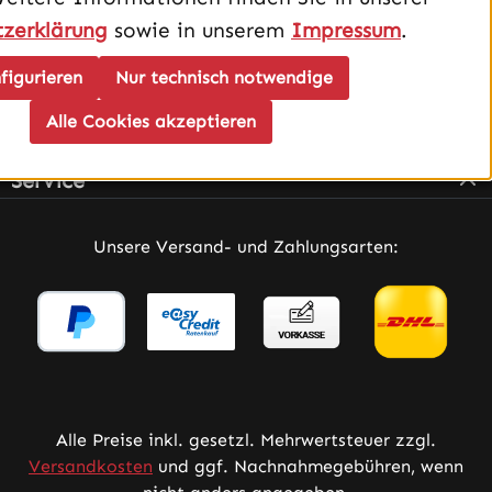
zerklärung
sowie in unserem
Impressum
.
figurieren
Nur technisch notwendige
Alle Cookies akzeptieren
Infos
Service
Unsere Versand- und Zahlungsarten:
Alle Preise inkl. gesetzl. Mehrwertsteuer zzgl.
Versandkosten
und ggf. Nachnahmegebühren, wenn