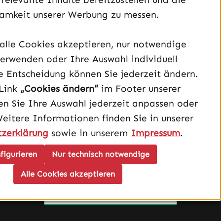
amkeit unserer Werbung zu messen.
alle Cookies akzeptieren, nur notwendige
Unterstützung und Beratung unter:
erwenden oder Ihre Auswahl individuell
040 – 182 295 901
e Entscheidung können Sie jederzeit ändern.
Link
„Cookies ändern“
im Footer unserer
Mo-Fr, 08:00 - 16:00 Uhr
n Sie Ihre Auswahl jederzeit anpassen oder
Oder über unser
Kontaktformular
.
Weitere Informationen finden Sie in unserer
zerklärung
sowie in unserem
Impressum
.
Vertrag widerrufen
figurieren
Nur technisch notwendige
Schau auf Instagram vorbei – öffnet in neuem Tab (exter
Sieh dir unsere TikTok-Videos an – öffnet in neuem T
Sieh dir unsere Videos auf YouTube an – öffnet i
Alle Cookies akzeptieren