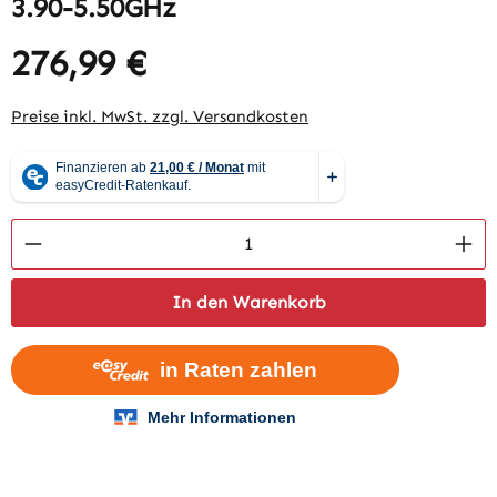
3.90-5.50GHz
276,99 €
Regulärer Preis:
Preise inkl. MwSt. zzgl. Versandkosten
Produkt Anzahl: Gib den gewünschten Wert 
In den Warenkorb