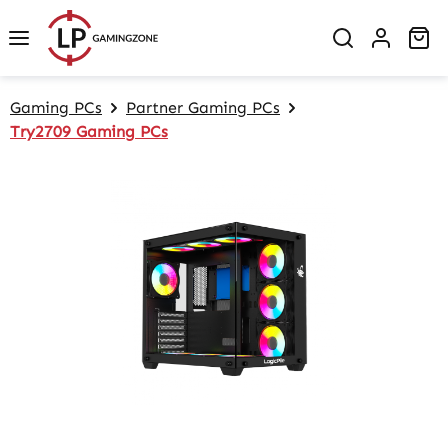
Zum Hauptinhalt springen
Wa
Gaming PCs
Partner Gaming PCs
Try2709 Gaming PCs
Bildergalerie überspringen