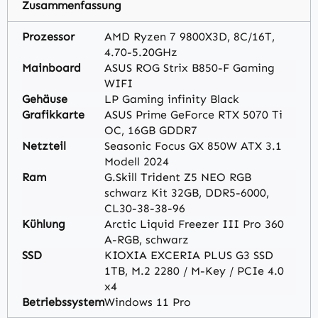
Zusammenfassung
Prozessor
AMD Ryzen 7 9800X3D, 8C/16T,
4.70-5.20GHz
Mainboard
ASUS ROG Strix B850-F Gaming
WIFI
Gehäuse
LP Gaming infinity Black
Grafikkarte
ASUS Prime GeForce RTX 5070 Ti
OC, 16GB GDDR7
Netzteil
Seasonic Focus GX 850W ATX 3.1
Modell 2024
Ram
G.Skill Trident Z5 NEO RGB
schwarz Kit 32GB, DDR5-6000,
CL30-38-38-96
Kühlung
Arctic Liquid Freezer III Pro 360
A-RGB, schwarz
SSD
KIOXIA EXCERIA PLUS G3 SSD
1TB, M.2 2280 / M-Key / PCIe 4.0
x4
Betriebssystem
Windows 11 Pro