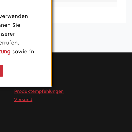
 verwenden
nnen Sie
nserer
rrufen.
rung
sowie in
Service
FAQ
Produktempfehlungen
Versand