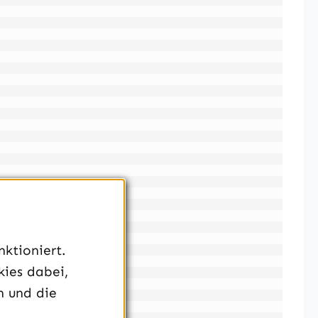
ktioniert.
kies dabei,
n und die