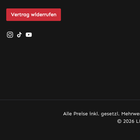
Vertrag widerrufen
Schau auf Instagram vorbei – öffnet in neuem Tab (exte
Sieh dir unsere TikTok-Videos an – öffnet in neuem 
Sieh dir unsere Videos auf YouTube an – öffnet
Alle Preise inkl. gesetzl. Mehrwe
© 2026 L