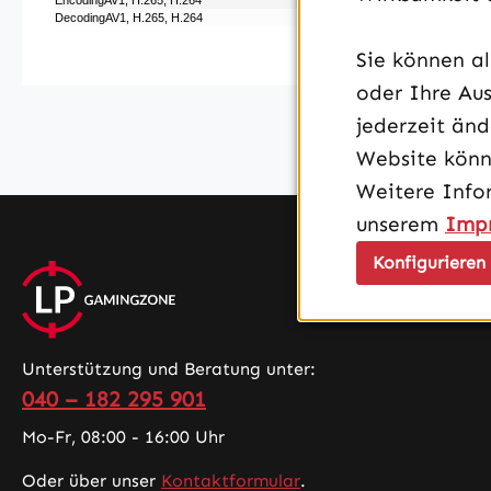
EncodingAV1, H.265, H.264
DecodingAV1, H.265, H.264
Sie können a
oder Ihre Aus
jederzeit än
Website könn
Weitere Info
unserem
Imp
Konfigurieren
Unterstützung und Beratung unter:
040 – 182 295 901
Mo-Fr, 08:00 - 16:00 Uhr
Oder über unser
Kontaktformular
.