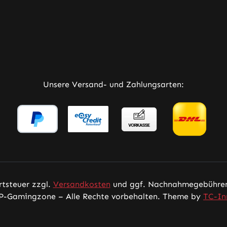
rner Link)
Tab (externer Link)
 in neuem Tab (externer Link)
Unsere Versand- und Zahlungsarten:
rtsteuer zzgl.
Versandkosten
und ggf. Nachnahmegebühren,
P-Gamingzone – Alle Rechte vorbehalten. Theme by
TC-In