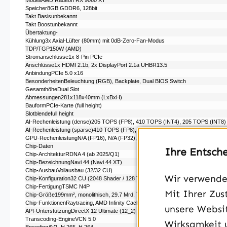
ModellAMD Radeon RX 9060 XT
Speicher8GB GDDR6, 128bit
Takt Basisunbekannt
Takt Boostunbekannt
Übertaktung-
Kühlung3x Axial-Lüfter (80mm) mit 0dB-Zero-Fan-Modus
TDP/TGP150W (AMD)
Stromanschlüsse1x 8-Pin PCIe
Anschlüsse1x HDMI 2.1b, 2x DisplayPort 2.1a UHBR13.5
AnbindungPCIe 5.0 x16
BesonderheitenBeleuchtung (RGB), Backplate, Dual BIOS Switch
GesamthöheDual Slot
Abmessungen281x118x40mm (LxBxH)
BauformPCIe-Karte (full height)
Slotblendefull height
AI-Rechenleistung (dense)205 TOPS (FP8), 410 TOPS (INT4), 205 TOPS (INT8)
AI-Rechenleistung (sparse)410 TOPS (FP8), 820 TOPS (INT4), 410 TOPS (INT8
GPU-RechenleistungN/​A (FP16), N/​A (FP32), N/​A (FP64)
Chip-Daten
Ihre Entsch
Chip-ArchitekturRDNA 4 (ab 2025/​Q1)
Chip-BezeichnungNavi 44 (Navi 44 XT)
Chip-AusbauVollausbau (32/​32 CU)
Wir verwenden
Chip-Konfiguration32 CU (2048 Shader /​ 128 TMUs /​ 64 ROPs), 32 RT Cores, 4
Chip-FertigungTSMC N4P
Mit Ihrer Zus
Chip-Größe199mm², monolithisch, 29.7 Mrd. Transistoren
Chip-FunktionenRaytracing, AMD Infinity Cache (32MiB), HDCP 2.3
unsere Websit
API-UnterstützungDirectX 12 Ultimate (12_2) /​ Vulkan 1.3 /​ OpenCL 2.2 /​ OpenGL 
Transcoding-EngineVCN 5.0
Wirksamkeit 