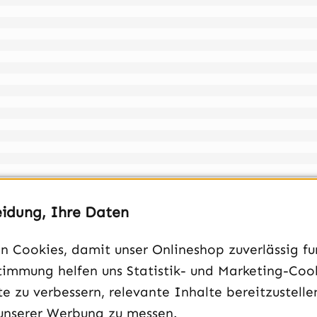
)
eidung, Ihre Daten
 Cookies, damit unser Onlineshop zuverlässig fun
MiB L2-Cache
timmung helfen uns Statistik- und Marketing-Coo
e zu verbessern, relevante Inhalte bereitzustelle
4.6 /​ Shader Model 6.8
unserer Werbung zu messen.