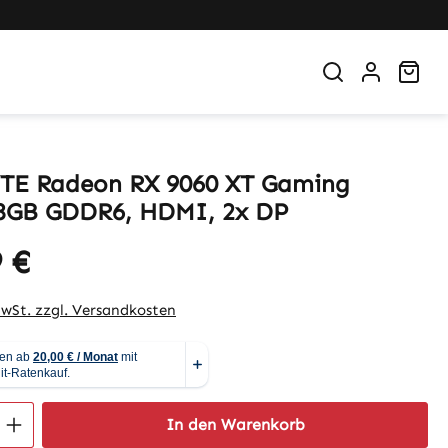
War
TE Radeon RX 9060 XT Gaming
8GB GDDR6, HDMI, 2x DP
 €
eis:
MwSt. zzgl. Versandkosten
 Anzahl: Gib den gewünschten Wert ein 
In den Warenkorb