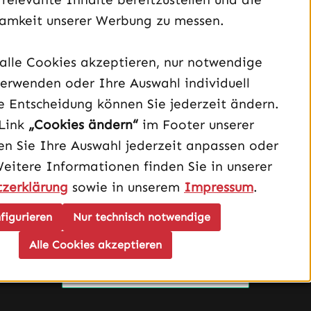
amkeit unserer Werbung zu messen.
alle Cookies akzeptieren, nur notwendige
Unterstützung und Beratung unter:
erwenden oder Ihre Auswahl individuell
040 – 182 295 901
e Entscheidung können Sie jederzeit ändern.
Link
„Cookies ändern“
im Footer unserer
Mo-Fr, 08:00 - 16:00 Uhr
n Sie Ihre Auswahl jederzeit anpassen oder
Oder über unser
Kontaktformular
.
Weitere Informationen finden Sie in unserer
zerklärung
sowie in unserem
Impressum
.
Vertrag widerrufen
figurieren
Nur technisch notwendige
Schau auf Instagram vorbei – öffnet in neuem Tab (exter
Sieh dir unsere TikTok-Videos an – öffnet in neuem T
Sieh dir unsere Videos auf YouTube an – öffnet i
Alle Cookies akzeptieren