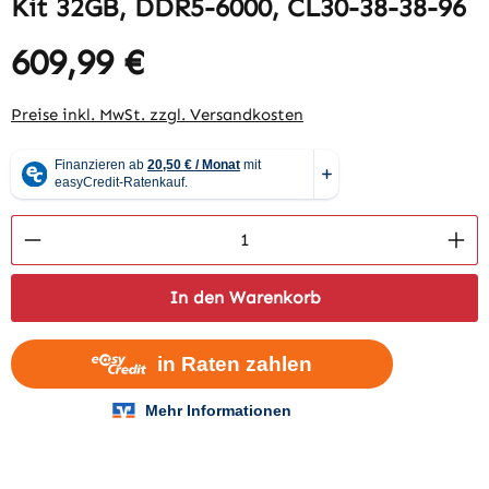
Kit 32GB, DDR5-6000, CL30-38-38-96
609,99 €
Regulärer Preis:
Preise inkl. MwSt. zzgl. Versandkosten
Produkt Anzahl: Gib den gewünschten Wert 
In den Warenkorb