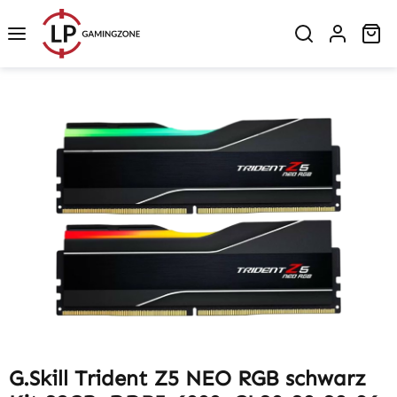
Zum Hauptinhalt springen
Wa
Bildergalerie überspringen
G.Skill Trident Z5 NEO RGB schwarz